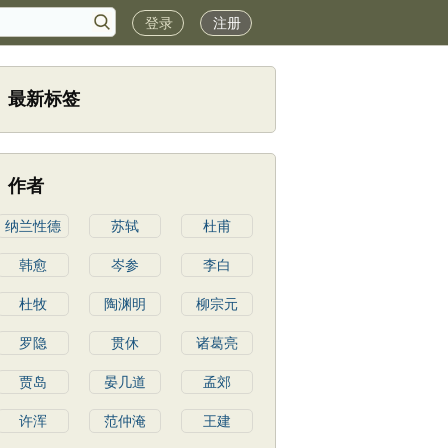
登录
注册
最新标签
作者
纳兰性德
苏轼
杜甫
韩愈
岑参
李白
杜牧
陶渊明
柳宗元
罗隐
贯休
诸葛亮
贾岛
晏几道
孟郊
许浑
范仲淹
王建