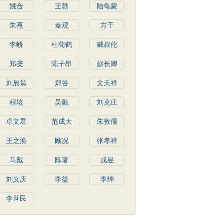
姚合
王勃
陆龟蒙
朱熹
秦观
方干
李峤
杜荀鹤
戴叔伦
郑燮
陈子昂
赵长卿
刘辰翁
郑谷
文天祥
程垓
吴融
刘克庄
卓文君
范成大
朱敦儒
王之涣
顾况
张孝祥
马戴
陈著
戎昱
刘义庆
李益
李绅
李世民