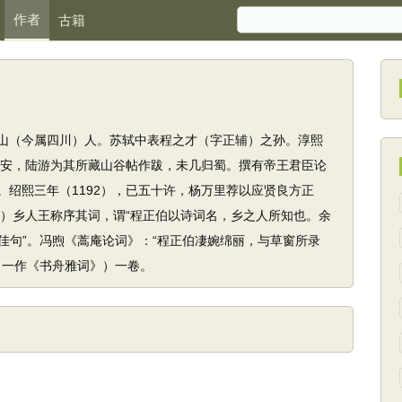
作者
古籍
山（今属四川）人。苏轼中表程之才（字正辅）之孙。淳熙
游临安，陆游为其所藏山谷帖作跋，未几归蜀。撰有帝王君臣论
。绍熙三年（1192），已五十许，杨万里荐以应贤良方正
94）乡人王称序其词，谓“程正伯以诗词名，乡之人所知也。余
佳句”。冯煦《蒿庵论词》：“程正伯凄婉绵丽，与草窗所录
（一作《书舟雅词》）一卷。