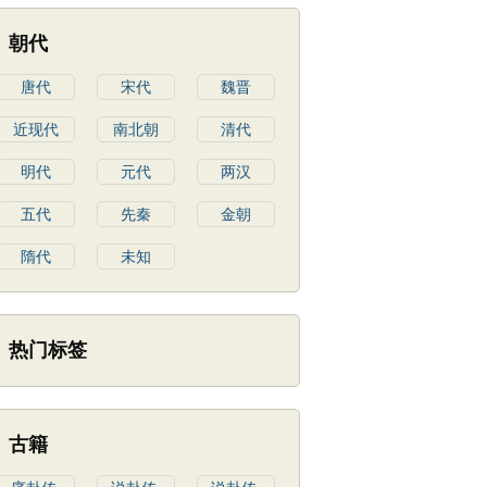
朝代
唐代
宋代
魏晋
近现代
南北朝
清代
明代
元代
两汉
五代
先秦
金朝
隋代
未知
热门标签
古籍