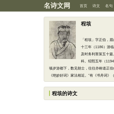
名诗文网
首页
诗文
名句
程垓
「程垓」字正伯，眉
十三年（1186）
及时务利害策五十篇
科。绍熙五年（11
顷岁游都下，数见朝士，往往亦称道正伯
《绝妙好词》家法相近。”有《书舟词》
程垓的诗文